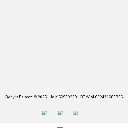
Body In Balance
©
2025 -
KvK 50959220 - BTW NL002431088B86